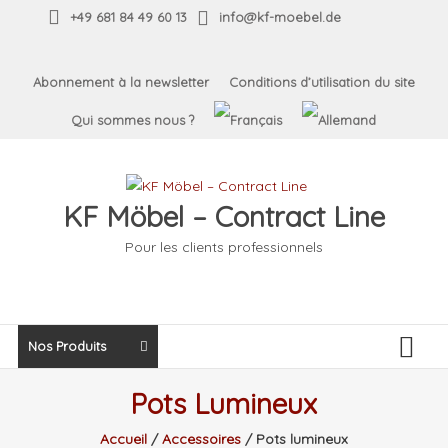
Skip
+49 681 84 49 60 13
info@kf-moebel.de
to
content
Abonnement à la newsletter
Conditions d’utilisation du site
Qui sommes nous ?
KF Möbel – Contract Line
Pour les clients professionnels
Nos Produits
Pots Lumineux
Accueil
/
Accessoires
/ Pots lumineux