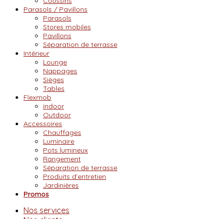
Coussins
Parasols / Pavillons
Parasols
Stores mobiles
Pavillons
Séparation de terrasse
Intérieur
Lounge
Nappages
Sièges
Tables
Flexmob
indoor
Outdoor
Accessoires
Chauffages
Luminaire
Pots lumineux
Rangement
Séparation de terrasse
Produits d’entretien
Jardinières
Promos
Nos services