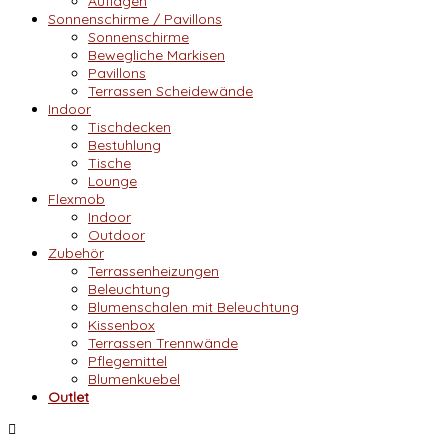
Auflagen
Sonnenschirme / Pavillons
Sonnenschirme
Bewegliche Markisen
Pavillons
Terrassen Scheidewände
Indoor
Tischdecken
Bestuhlung
Tische
Lounge
Flexmob
Indoor
Outdoor
Zubehör
Terrassenheizungen
Beleuchtung
Blumenschalen mit Beleuchtung
Kissenbox
Terrassen Trennwände
Pflegemittel
Blumenkuebel
Outlet