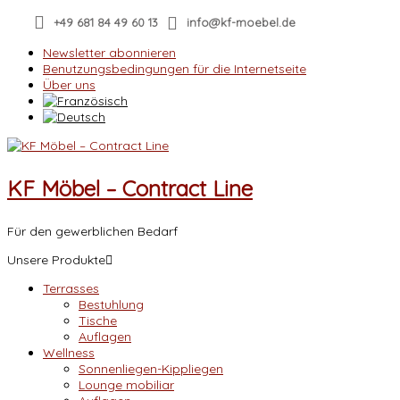
Skip
+49 681 84 49 60 13
info@kf-moebel.de
to
content
Newsletter abonnieren
Benutzungsbedingungen für die Internetseite
Über uns
KF Möbel – Contract Line
Für den gewerblichen Bedarf
Unsere Produkte
Terrasses
Bestuhlung
Tische
Auflagen
Wellness
Sonnenliegen-Kippliegen
Lounge mobiliar