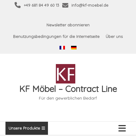
Skip
+49 681 84 49 60 13
info@kf-moebel.de
to
content
Newsletter abonnieren
Benutzungsbedingungen für die Internetseite
Über uns
KF Möbel – Contract Line
Für den gewerblichen Bedarf
Unsere Produkte