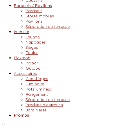
Coussins
Parasols / Pavillons
Parasols
Stores mobiles
Pavillons
Séparation de terrasse
Intérieur
Lounge
Nappages
Sièges
Tables
Flexmob
indoor
Outdoor
Accessoires
Chauffages
Luminaire
Pots lumineux
Rangement
Séparation de terrasse
Produits d’entretien
Jardinières
Promos