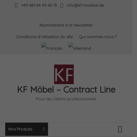
Skip
+49 681 84 49 60 13
info@kf-moebel.de
to
content
Abonnement à la newsletter
Conditions d’utilisation du site
Qui sommes nous ?
KF Möbel – Contract Line
Pour les clients professionnels
Nos Produits