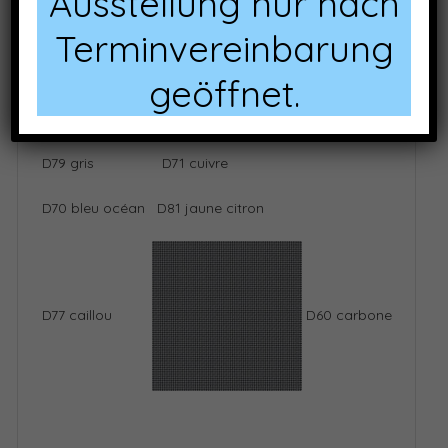
Ausstellung nur nach
Terminvereinbarung
D86 taupe
D74 vert olive
geöffnet.
D69 noir
D82 miel
D79 gris
D71 cuivre
D70 bleu océan
D81 jaune citron
D77 caillou
D60 carbone