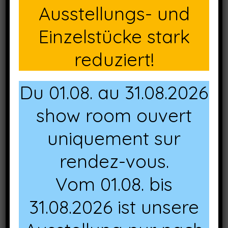
Ausstellungs- und
Einzelstücke stark
D65 blanc
D75 crème
reduziert!
Du 01.08. au 31.08.2026
show room ouvert
uniquement sur
D60 carbone
rendez-vous.
Vom 01.08. bis
31.08.2026 ist unsere
D85 ambre