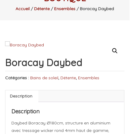
Einzelstücke stark
Accueil
/
Détente
/
Ensembles
/ Boracay Daybed
reduziert!
Du 01.08. au 31.08.2026
show room ouvert
uniquement sur
Boracay Daybed
rendez-vous.
Catégories :
Bains de soleil
,
Détente
,
Ensembles
Vom 01.08. bis
Description
31.08.2026 ist unsere
Description
Ausstellung nur nach
Daybed Boracay Ø180cm, structure en aluminium
Terminvereinbarung
avec tressage wicker rond 4mm haut de gamme,