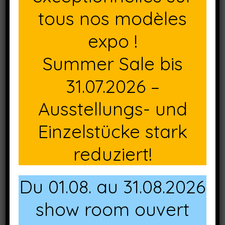
tous nos modèles
expo !
Summer Sale bis
31.07.2026 –
Coloris paille Réf. KF-FE3-000032
Ausstellungs- und
Einzelstücke stark
reduziert!
Du 01.08. au 31.08.2026
show room ouvert