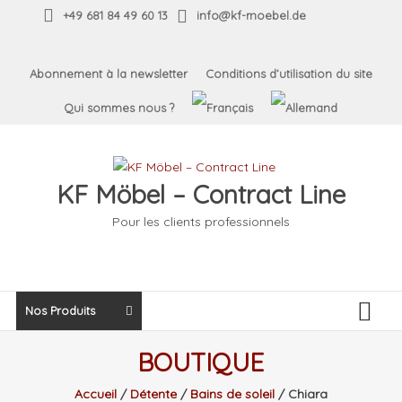
Skip
+49 681 84 49 60 13
info@kf-moebel.de
to
content
Abonnement à la newsletter
Conditions d’utilisation du site
Qui sommes nous ?
KF Möbel – Contract Line
Pour les clients professionnels
Nos Produits
BOUTIQUE
Accueil
/
Détente
/
Bains de soleil
/ Chiara