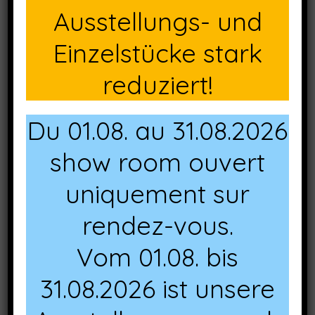
Ausstellungs- und
Einzelstücke stark
Chaise Corinna col. vert Ref. KF-0733097
reduziert!
Du 01.08. au 31.08.2026
show room ouvert
uniquement sur
rendez-vous.
Vom 01.08. bis
31.08.2026 ist unsere
Chaise Corinna col. rose Ref. KF-0733098