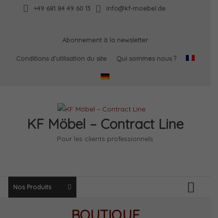
Skip
+49 681 84 49 60 13
info@kf-moebel.de
to
content
Abonnement à la newsletter
Conditions d’utilisation du site
Qui sommes nous ?
KF Möbel – Contract Line
Pour les clients professionnels
Nos Produits
BOUTIQUE