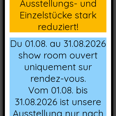
Ausstellungs- und
Eros 110x70cm blanc Réf. KF-83750W
Einzelstücke stark
Eros 110x70cm silver Réf. KF-83750S
reduziert!
Eros 110x70cm noir Réf. KF-83750B
Eros 120x80cm blanc Réf. KF-83753W
Du 01.08. au 31.08.2026
Eros 120x80cm silver Réf. KF-83753S
show room ouvert
Eros 120x80cm noir Réf. KF-83753B
uniquement sur
Plateaux SOLO:
rendez-vous.
Décor Palissade gris
Vom 01.08. bis
Décor Palissade blanc
31.08.2026 ist unsere
Décor Ex Works
Ausstellung nur nach