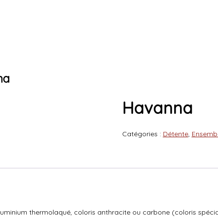
na
Havanna
Catégories :
Détente
,
Ensemb
inium thermolaqué, coloris anthracite ou carbone (coloris spéciau