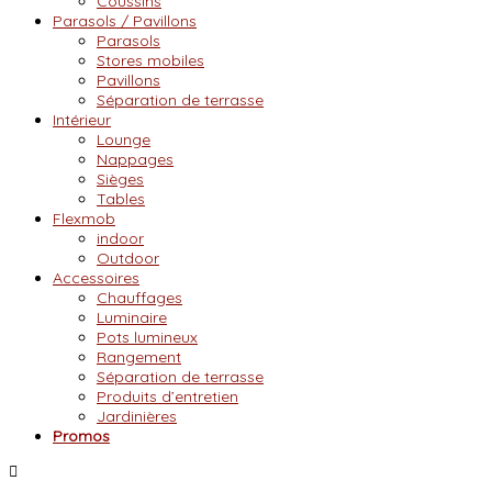
Coussins
Parasols / Pavillons
Parasols
Stores mobiles
Pavillons
Séparation de terrasse
Intérieur
Lounge
Nappages
Sièges
Tables
Flexmob
indoor
Outdoor
Accessoires
Chauffages
Luminaire
Pots lumineux
Rangement
Séparation de terrasse
Produits d’entretien
Jardinières
Promos