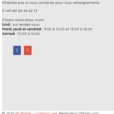
N'hésitez pas à nous contacter pour tous renseignements.
+49 681 84 49 60 13
Dans notre show room :
lundi :
sur rendez-vous
Mardi, jeudi et vendredi :
9:00 à 12:00 et 13:00 à 18:00
Samedi :
10:00 à 16:00.
© 2026
KF Möbel – Contract Line
. Réalisation 01form.com