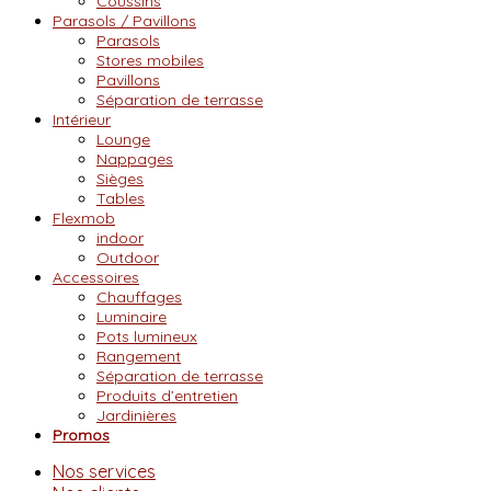
Coussins
Parasols / Pavillons
Parasols
Stores mobiles
Pavillons
Séparation de terrasse
Intérieur
Lounge
Nappages
Sièges
Tables
Flexmob
indoor
Outdoor
Accessoires
Chauffages
Luminaire
Pots lumineux
Rangement
Séparation de terrasse
Produits d’entretien
Jardinières
Promos
Nos services