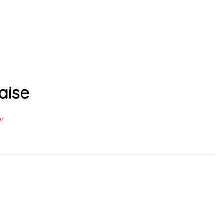
aise
r