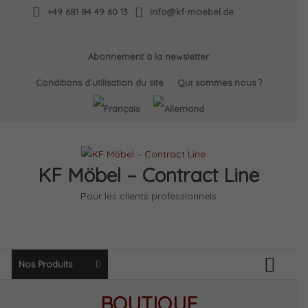
Skip
+49 681 84 49 60 13
info@kf-moebel.de
to
content
Abonnement à la newsletter
Conditions d’utilisation du site
Qui sommes nous ?
KF Möbel – Contract Line
Pour les clients professionnels
Nos Produits
BOUTIQUE