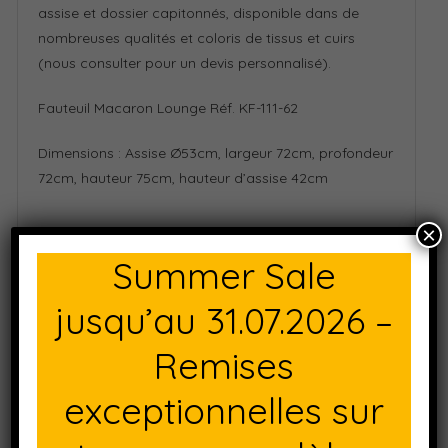
assise et dossier capitonnés, disponible dans de
nombreuses qualités et coloris de tissus et cuirs
(nous consulter pour un devis personnalisé).
Fauteuil Macaron Lounge Réf. KF-111-62
Dimensions : Assise Ø53cm, largeur 72cm, profondeur
72cm, hauteur 75cm, hauteur d’assise 42cm
×
Summer Sale
jusqu’au 31.07.2026 –
Remises
exceptionnelles sur