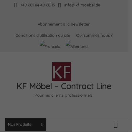
Skip
+49 681 84 49 60 13
info@kf-moebel.de
to
content
Abonnement à la newsletter
Conditions d’utilisation du site
Qui sommes nous ?
KF Möbel – Contract Line
Pour les clients professionnels
Nos Produits