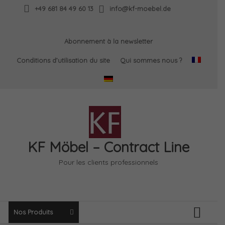
Skip
+49 681 84 49 60 13
info@kf-moebel.de
to
content
Abonnement à la newsletter
Conditions d’utilisation du site
Qui sommes nous ?
KF Möbel – Contract Line
Pour les clients professionnels
Nos Produits