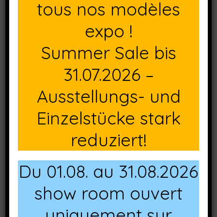
tous nos modèles
décompression (sauf 200x200cm), toile 100%
acrylique, couverture démontable et lavable, étui de
expo !
protection fourni gracieusement.
Summer Sale bis
Parasol 200x200cm (mât Ø45mm, 4 baleines)
31.07.2026 –
Réf. KF-0403644+ coloris
Ausstellungs- und
Parasol 250x250cm (mât Ø45mm, 8 baleines)
Einzelstücke stark
Réf. KF-0403844+ coloris
reduziert!
Parasol Ø250cm (mât Ø45mm, 8 baleines)
Réf. KF-0401044+ coloris
Du 01.08. au 31.08.2026
Parasol 300x200cm (mât Ø45mm, 8 baleines)
show room ouvert
Réf. KF-0405544+ coloris
uniquement sur