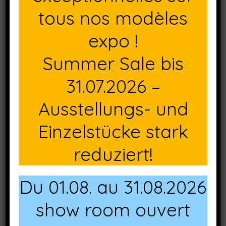
110x70cm et 120x80cm (autres dimensions et décors
tous nos modèles
nous consulter)
expo !
Décor Palissade gris
Summer Sale bis
Décor Palissade blanc
31.07.2026 –
Décor Ex Works
Ausstellungs- und
Décor City gris
Einzelstücke stark
Décor Kbana taupe
reduziert!
Décor Kbana rouge
Du 01.08. au 31.08.2026
show room ouvert
Décor Almeria Marble