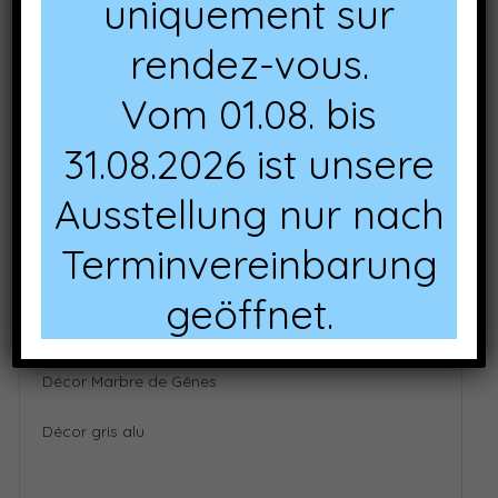
uniquement sur
Décor Rustbrown
rendez-vous.
Décor Findus grey
Vom 01.08. bis
Décor Marbre de Sicile
31.08.2026 ist unsere
Décor Indiana
Ausstellung nur nach
Décor Catalan
Terminvereinbarung
Décor Plank red
geöffnet.
Décor Plank Blue
Décor Marbre de Gênes
Décor gris alu