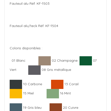
Fauteuil alu Réf. KF-1503
Fauteuil alu/teck Réf. KF-1504
Coloris disponibles :
01 Blanc
02 Champagne
07
Vert
08 Gris métallique
10 Carbone
13 Corail
15 Miel
16 Mint
19 Gris bleu
20 Cuivre