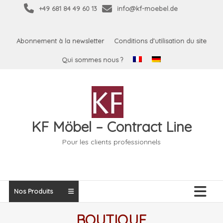
Skip
+49 681 84 49 60 13
info@kf-moebel.de
to
content
Abonnement à la newsletter
Conditions d’utilisation du site
Qui sommes nous ?
KF Möbel – Contract Line
Pour les clients professionnels
Nos Produits
BOUTIQUE