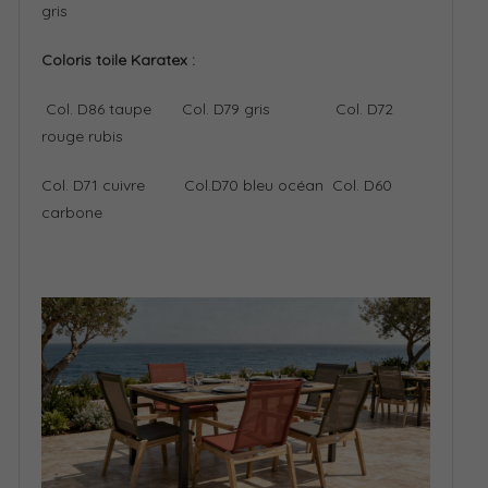
gris
Coloris toile Karatex :
Col. D86 taupe
Col. D79 gris
Col. D72
rouge rubis
Col. D71 cuivre
Col.D70 bleu océan
Col. D60
carbone