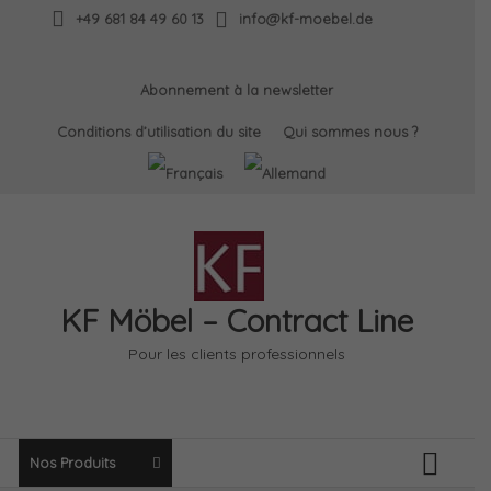
Skip
+49 681 84 49 60 13
info@kf-moebel.de
to
content
Abonnement à la newsletter
Conditions d’utilisation du site
Qui sommes nous ?
KF Möbel – Contract Line
Pour les clients professionnels
Nos Produits