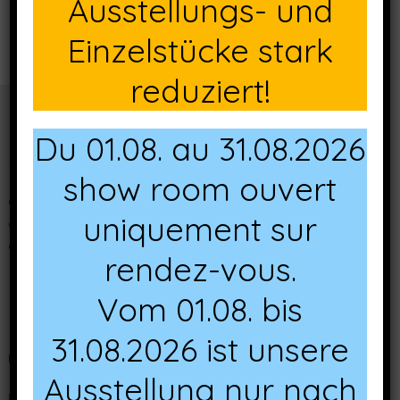
Ausstellungs- und
Einzelstücke stark
reduziert!
Du 01.08. au 31.08.2026
Mentions légales
show room ouvert
Qui sommes nous ?
uniquement sur
Conditions d'utilisation du site
Conditions générales de vente
rendez-vous.
Nous contacter
Vom 01.08. bis
31.08.2026 ist unsere
N'hésitez pas à nous contacter pour tous renseignements.
Ausstellung nur nach
+49 681 84 49 60 13