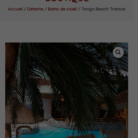
Accueil
/
Détente
/
Bains de soleil
/ Tonga Beach Transat