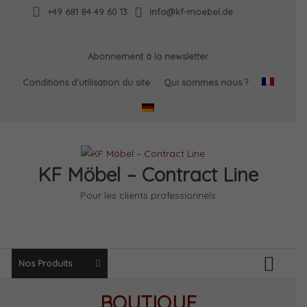
Skip
+49 681 84 49 60 13
info@kf-moebel.de
to
content
Abonnement à la newsletter
Conditions d’utilisation du site
Qui sommes nous ?
KF Möbel – Contract Line
Pour les clients professionnels
Nos Produits
BOUTIQUE